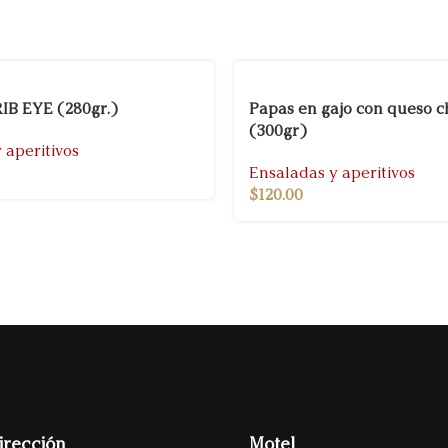
IB EYE (280gr.)
Papas en gajo con queso 
(300gr)
 aperitivos
Ensaladas y aperitivos
$
120.00
irección
Motel