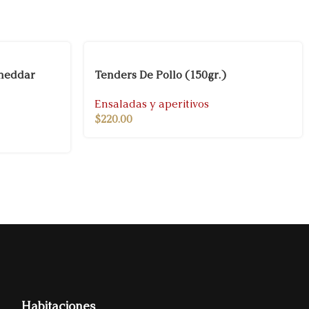
cheddar
Tenders De Pollo (150gr.)
Ensaladas y aperitivos
$
220.00
Habitaciones