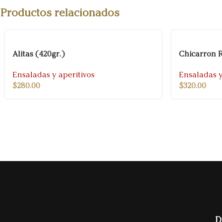
Productos relacionados
Alitas (420gr.)
Chicarron R
Ensaladas y aperitivos
Ensaladas y
$
280.00
$
320.00
D