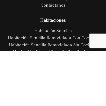
Contáctanos
Habitaciones
Habitación Sencilla
Habitación Sencilla Remodelada Con Cochera
Habitación Sencilla Remodelada Sin Cochera
Habitación Jacuzzi Sencilla Con Cochera
Habitación Jacuzzi Sencilla Sin Cochera
Habitación Jacuzzi VIP
Habitación Master Junior
Habitación Master Junior VIP
Salones
Salón De Eventos Master VIP